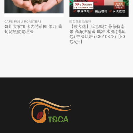
CAFE FUGU ROASTERS
歐客佬精品咖啡
哥斯大黎加 卡內特莊園 蕭邦 葡
【歐客佬】瓜地馬拉 薇薇特南
萄乾黑蜜處理法
果 高海拔精選 瑪雅 水洗 (掛耳
包) 中深烘焙 (43010378)【50
包5折】