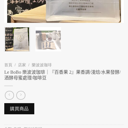
首頁
/
店家
/
樂波波珈琲
Le BoBo 樂波波珈琲｜『百香果 2』果香調/淺焙/水果發酵/
酒酵母蜜處理/咖啡豆
購買商品