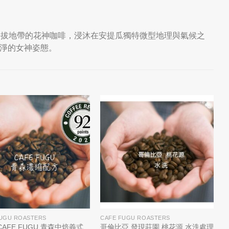
心，高海拔地帶的花神咖啡，浸沐在安提瓜獨特微型地理與氣候之
淨的女神姿態。
UGU ROASTERS
CAFE FUGU ROASTERS
 CAFE FUGU 青森中焙義式
哥倫比亞 發現莊園 桃花源 水洗處理