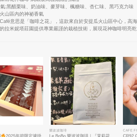
香氣:黑醋栗味、奶油味、麥芽味、楓糖味、杏仁味、黑巧克力味
火山區內的神祕香氣
or del Café意思是「咖啡之花」，這款來自於安提瓜火山區中
的拉米妮塔莊園提供專業嚴謹的栽植技術，展現花神咖啡明亮乾
樂波波珈琲
CAFE F
喝
2025年節限定濾掛
Le BoBo 樂波波珈琲｜『茉莉花
CR92