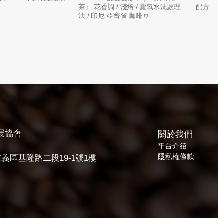
茶』 花香調 / 淺焙 / 厭氧水洗處理
配方
法 / 印尼 亞齊省 咖啡豆
展協會
關於我們
平台介紹
隱私權條款
義區基隆路二段19-1號1樓