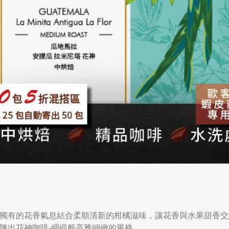
獨有的花香氣息結合柔順清新的柑橘滋味，讓花香與水果甜香交
陳出花神咖啡-綢緞般高雅細緻的風格