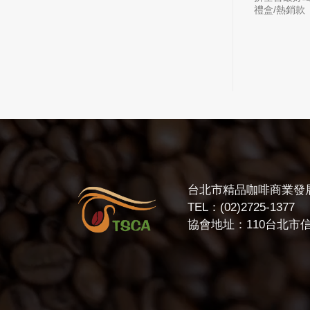
洗瓜果發酵處理法
禮盒/熱銷款
藝伎｜咖啡豆｜哥
豆
台北市精品咖啡商業發
TEL：(02)2725-1377
協會地址：110台北市信