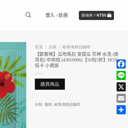
登入 / 註冊
購物車 /
NT$
0
首頁
/
店家
/
歐客佬精品咖啡
【歐客佬】瓜地馬拉 安提瓜 花神 水洗 (掛
耳包) 中烘焙 (43010006)【50包5折】HOT
低卡 小資族
Face
購買商品
Line
X
分類:
咖啡
,
歐客佬精品咖啡
Emai
分
享