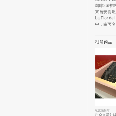
咖啡36味
來自安提瓜
La Fl
中，由著名
相關商品
CAFE FUGU ROASTERS
歐克法咖啡
波珈琲｜『哈密瓜
衣索比亞 獅子王 日曬處理
拼全台最好