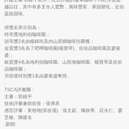
越以往，其中有多支令人驚艷，風味豐富、果韻變化，近似
荔枝甜味。
.
得獎名單分別為：
特等獎地利伯咖啡園；
頭等獎2名由楊錦玲及內山原鄉咖啡坊榮獲；
金質獎3名為了吧呷咖啡園(楊寶琴)、佐佑品咖啡園及廖俊
盛；
銀質獎4名為地利伯咖啡園、山與海咖啡園、楊寶琴及佐佑
品咖啡園；
另頒發特別獎1名由廖俊盛奪得。
.
TSCA評審團：
主審：郭維平
技術評審兼烘焙長：張博承
感官評審：黃校翊(茶改場)、張文蔚、陳政學、莊永仁、廖
芝榆、陳建名
.新聞: